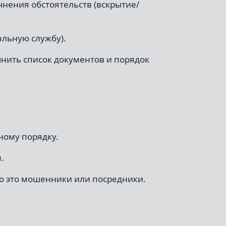
чнения обстоятельств (вскрытие/
альную службу).
чнить список документов и порядок
ому порядку.
.
то это мошенники или посредники.