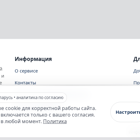
Информация
Д
й
О сервисе
До
 и
Контакты
Пр
е
Политика конфиденциальности
ларусь • аналитика по согласию
Политика обработки
 cookie для корректной работы сайта.
Настроит
 включается только с вашего согласия.
 в любой момент.
Политика
Инфо