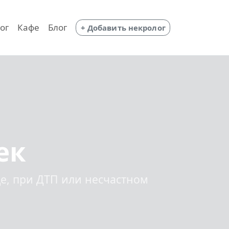
ог
Кафе
Блог
+ Добавить некролог
ек
це, при ДТП или несчастном