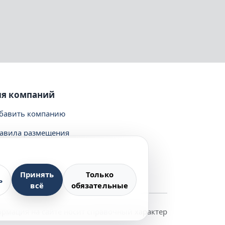
ля компаний
бавить компанию
авила размещения
Принять
Только
ь
всё
обязательные
рмация на сайте носит справочный характер