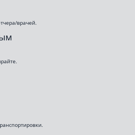
етчера/врачей.
вым
ирайте.
транспортировки.