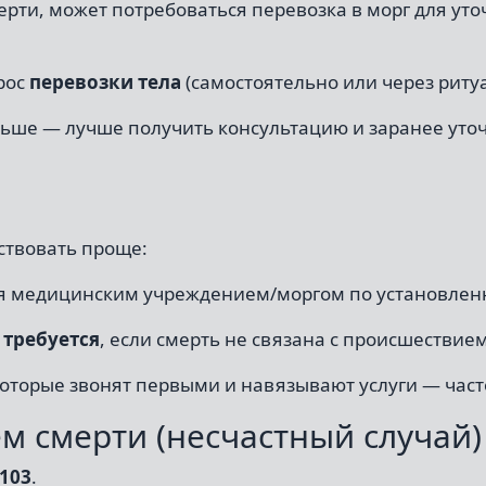
ерти, может потребоваться перевозка в морг для уто
рос
перевозки тела
(самостоятельно или через риту
альше — лучше получить консультацию и заранее уто
ствовать проще:
я медицинским учреждением/моргом по установленн
 требуется
, если смерть не связана с происшествием
которые звонят первыми и навязывают услуги — час
ем смерти (несчастный случай)
103
.