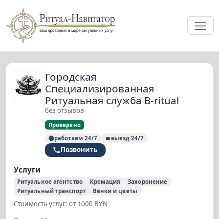
Ме
Городская
Специализированная
Ритуальная служба B-ritual
без отзывов
Проверено
работаем 24/7
выезд 24/7
Позвонить
Услуги
Ритуальное агентство
Кремация
Захоронение
Ритуальный транспорт
Венки и цветы
Стоимость услуг: от 1000 BYN