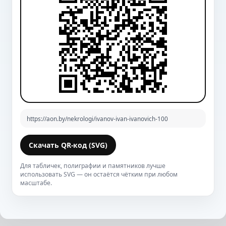
https://aon.by/nekrologi/ivanov-ivan-ivanovich-100
Скачать QR-код (SVG)
Для табличек, полиграфии и памятников лучше
использовать SVG — он остаётся чётким при любом
масштабе.